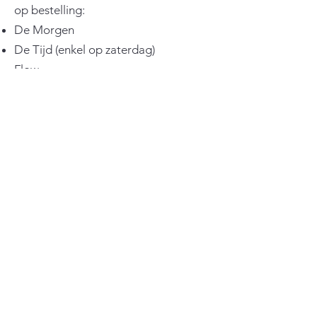
op bestelling:
De Morgen
De Tijd (enkel op zaterdag)
Flow
Margriet
Autoweek
Feeling (wonen)
VT wonen
Ariadne at home
Stijlvol Wonen
Wonen Landelijke stijl
TERUG