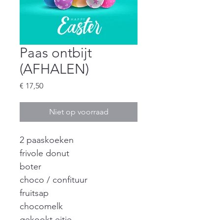
Paas ontbijt
(AFHALEN)
Prijs
€ 17,50
Niet op voorraad
2 paaskoeken
frivole donut
boter
choco / confituur
fruitsap
chocomelk
gekookt eitje