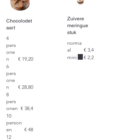
Zuivere
Chocolodet
meringue
aart
stuk
4
norma
pers
al
€ 3,4
one
mini
€ 2,2
n
€ 19,20
6
pers
one
n
€ 28,80
8
pers
onen
€ 38,4
10
person
en
€ 48
12