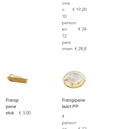
one
n
€ 19,20
10
person
en
€ 24
12
pers
onen
€ 28,8
Frangi
Frangipane
pane
taart PP
stuk
€ 3,00
4
person
en
€ 12