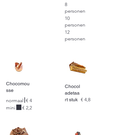
8
personen
10
personen
12
personen
Chocomou
Chocol
sse
adetaa
rt stuk
€ 4,8
normaal
€ 4
mini
€ 2,2