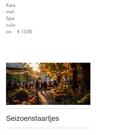
Kara
mel
Spe
culo
os
€ 13,50
Seizoenstaartjes