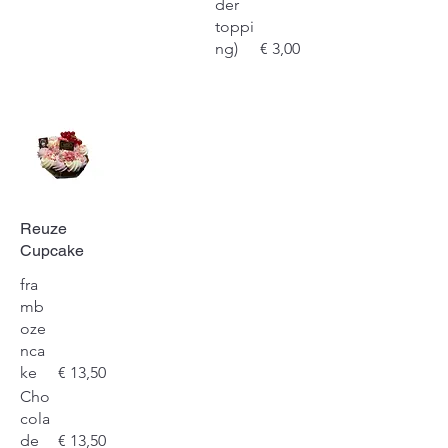
der
toppi
ng)
€ 3,00
Reuze
Cupcake
fra
mb
oze
nca
ke
€ 13,50
Cho
cola
de
€ 13,50