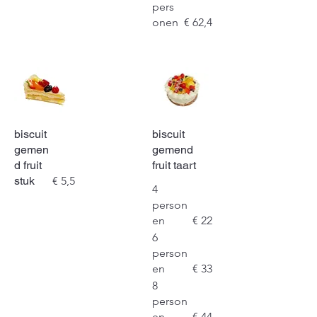
pers
onen
€ 62,4
biscuit
biscuit
gemen
gemend
d fruit
fruit taart
stuk
€ 5,5
4
person
en
€ 22
6
person
en
€ 33
8
person
en
€ 44