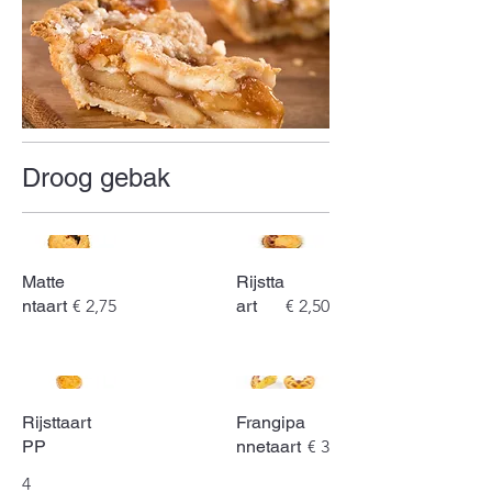
Droog gebak
Matte
Rijstta
ntaart
€ 2,75
art
€ 2,50
Rijsttaart
Frangipa
PP
nnetaart
€ 3
4