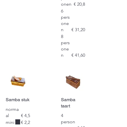
onen
€ 20,8
6
pers
one
n
€ 31,20
8
pers
one
n
€ 41,60
Samba stuk
Samba
taart
norma
al
€ 4,5
4
person
mini
€ 2,2