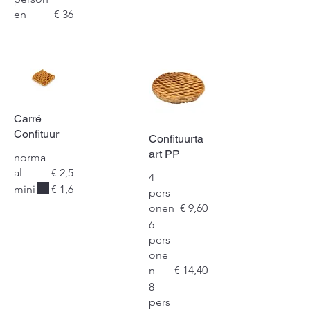
en
€ 36
Carré
Confituur
Confituurta
art PP
norma
al
€ 2,5
4
mini
€ 1,6
pers
onen
€ 9,60
6
pers
one
n
€ 14,40
8
pers