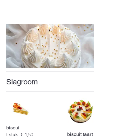
Slagroom
biscui
biscuit taart
t stuk
€ 4,50