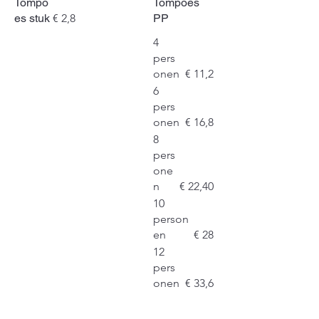
Tompo
Tompoes
es stuk
€ 2,8
PP
4
pers
onen
€ 11,2
6
pers
onen
€ 16,8
8
pers
one
n
€ 22,40
10
person
en
€ 28
12
pers
onen
€ 33,6