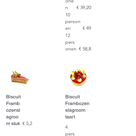
one
n
€ 39,20
10
person
en
€ 49
12
pers
onen
€ 58,8
Biscuit
Biscuit
Framb
Frambozen
ozensl
slagroom
agroo
taart
m stuk
€ 5,2
4
pers