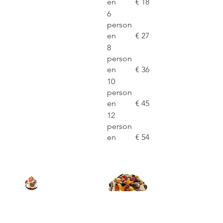
en
€ 18
6
person
en
€ 27
8
person
en
€ 36
10
person
en
€ 45
12
person
en
€ 54
St.