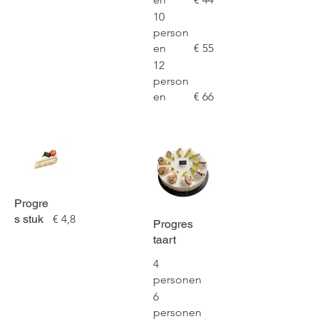
10
person
en
€ 55
12
person
en
€ 66
Progre
s stuk
€ 4,8
Progres
taart
4
personen
6
personen