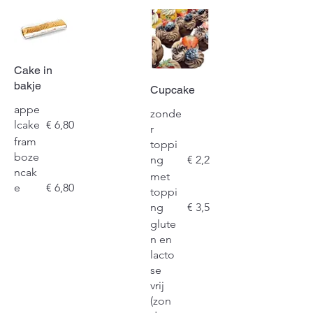
Cake in
bakje
Cupcake
appe
zonde
lcake
€ 6,80
r
fram
toppi
boze
ng
€ 2,2
ncak
met
e
€ 6,80
toppi
ng
€ 3,5
glute
n en
lacto
se
vrij
(zon