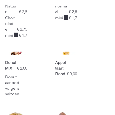
Natuu
norma
r
€ 2,5
al
€ 2,8
Choc
mini
€ 1,7
olad
e
€ 2,75
mini
€ 1,7
Donut
Appel
MIX
€ 2,00
taart
Rond
€ 3,00
Donut
aanbod
volgens
seizoen...