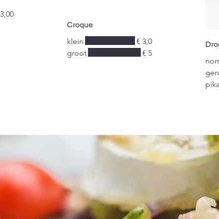
 3,00
Croque
klein
€ 3,0
Dro
groot
€ 5
nor
ger
pik