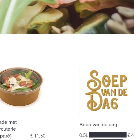
ade met
Soep van de dag
rcuterie
0.5L
€ 4
éparé)
€ 11,50