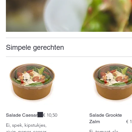
Simpele gerechten
Salade Caesar
€ 10,50
Salade Grookte
Zalm
€ 
Ei, spek, kipstukjes,
ajuin, peper, caesar
Ei, tomaat, sla,