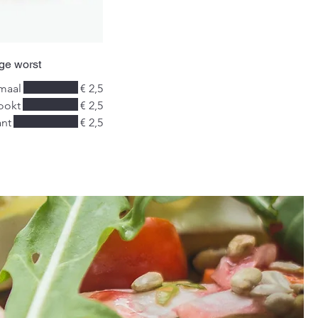
ge worst
maal
€ 2,5
ookt
€ 2,5
ant
€ 2,5