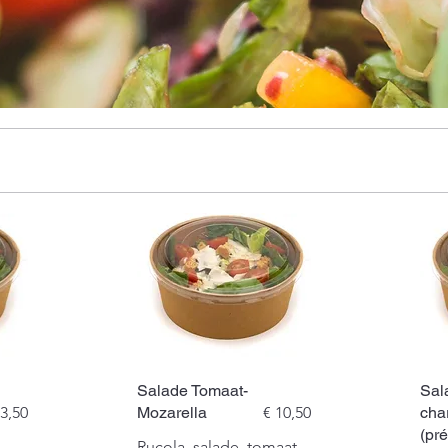
Salade Tomaat-
Sal
13,50
Mozarella
€ 10,50
cha
(pr
Rucola, salade, tomaat,